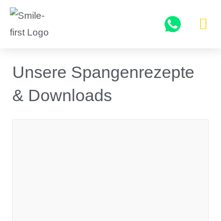
Zum
Inhalt
springen
Erstberatungs-Term
Unsere Spangenrezepte
& Downloads